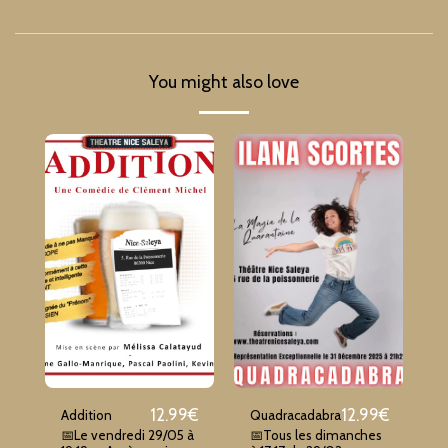
You might also love
12.99
€
12.99
€
Addition
Quadracadabra
📅Le vendredi 29/05 à
📅Tous les dimanches