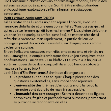
Éric-Emmanuel Schmitt, écrivain et dramaturge reconnu, est l’un des
auteurs les plus joués au monde. Son théâtre mêle profondeur
philosophique, exploration de l’âme humaine et dialogues
percutants.
Petits crimes conjugaux (2003)
Gilles rentre chez lui après un petit séjour à l’hôpital, avec une
mémoire défaillante et une question en tête : "Mais qui suis-je… et
qui est cette femme qui dit être ma femme ?" Lisa, pleine de bonne
volonté (et de quelques arrière-pensées), se met en tête de lui
rafraîchir la mémoire. Mais rapidement, le puzzle de leur vie
conjugale prend des airs de casse-tête, où chaque pièce semble
cacher une surprise.
Entre révélations cocasses, non-dits embarrassants et vérités un
peu… arrangées, le couple s’embarque dans un jeu d’esquives et de
confrontations. Qui dit vrai ? Qui bluffe ? Et surtout, à la fin, qui va
sortir vainqueur de ce duel conjugal hilarant où l’amour côtoie la
mauvaise foi avec brio ?
Le théâtre d’Éric-Emmanuel Schmitt se distingue par :
La profondeur philosophique
: Chaque pièce pose des
questions existentielles, sans imposer de réponses.
L’universalité des thèmes
: L’amour, la mort, la foi ou la
mémoire sont abordés de manière accessible.
L’humanité des personnages
: Schmitt dépeint des figures
complexes, fragiles et profondément humaines, permettant
au public de se reconnaître en elles.