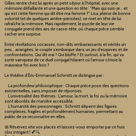
Gilles rentre chez lui après un petit séjour à l’hôpital, avec une
mémoire défaillante et une question en tête : "Mais qui suis-je… et
qui est cette femme qui dit être ma femme ?" Lisa, pleine de bonne
volonté (et de quelques arrière-pensées), se met en tête de lui
rafraîchir la mémoire. Mais rapidement, le puzzle de leur vie
conjugale prend des airs de casse-tête, où chaque pièce semble
cacher une surprise.
Entre révélations cocasses, non-dits embarrassants et vérités un
peu… arrangées, le couple s’embarque dans un jeu d’esquives et de
confrontations. Qui dit vrai ? Qui bluffe ? Et surtout, à la fin, qui va
sortir vainqueur de ce duel conjugal hilarant où l’amour côtoie la
mauvaise foi avec brio ?
Le théâtre d’Éric-Emmanuel Schmitt se distingue par :
La profondeur philosophique : Chaque pièce pose des questions
existentielles, sans imposer de réponses.
L’universalité des thèmes : L’amour, la mort, la foi ou la mémoire
sont abordés de manière accessible.
L’humanité des personnages : Schmitt dépeint des figures
complexes, fragiles et profondément humaines, permettant au
public de se reconnaître en elles.
📅 Réservez vite vos places et laissez-vous emporter par ce huis
clos intrigant ! 💕🔍