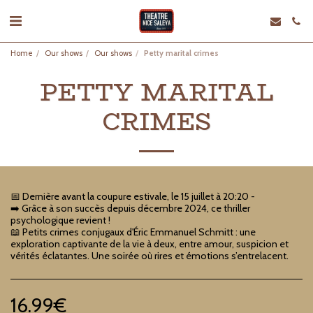
Home
Our shows
Our shows
Petty marital crimes
PETTY MARITAL
CRIMES
📅 Dernière avant la coupure estivale, le 15 juillet à 20:20 -
➡️ Grâce à son succès depuis décembre 2024, ce thriller
psychologique revient !
📖 Petits crimes conjugaux d'Éric Emmanuel Schmitt : une
exploration captivante de la vie à deux, entre amour, suspicion et
vérités éclatantes. Une soirée où rires et émotions s’entrelacent.
16.99
€