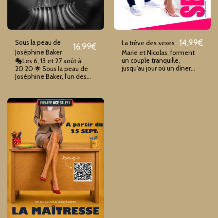
14.99
€
Sous la peau de
La trêve des sexes
16.99
€
Joséphine Baker
Marie et Nicolas, forment
un couple tranquille,
🎭Les 6, 13 et 27 août à
jusqu'au jour où un dîner
20:20 🌟 Sous la peau de
chez Sylvie, la collègue
Joséphine Baker, l’un des
végane et militante de
seuls-en-scène les plus
Marie, met le feu aux
acclamés de la saison,
poudre.
revient au Théâtre Nice-
Saleya 🎶 ✨ Une
performance
bouleversante, dans un
théâtre intimiste, par la
talentueuse Sofia Naït :
voix, danse, émotion,
histoire… Joséphine revit
sous vos yeux. 🎟
Réservation fortement
conseillée !